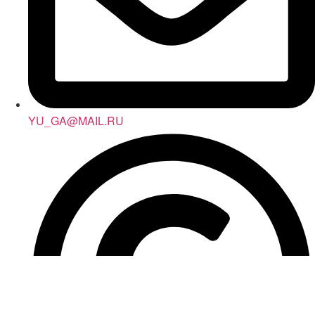
YU_GA@MAIL.RU