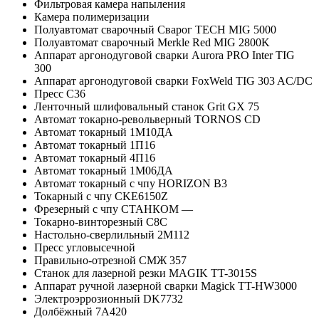
Фильтровая камера напыления
Камера полимеризации
Полуавтомат сварочный Сварог TECH MIG 5000
Полуавтомат сварочный Merkle Red MIG 2800K
Аппарат аргонодуговой сварки Aurora PRO Inter TIG
300
Аппарат аргонодуговой сварки FoxWeld TIG 303 AC/DC
Пресс С36
Ленточный шлифовальный станок Grit GX 75
Автомат токарно-револьверный TORNOS CD
Автомат токарный 1М10ДА
Автомат токарный 1П16
Автомат токарный 4П16
Автомат токарный 1М06ДА
Автомат токарный с чпу HORIZON B3
Токарный с чпу CKE6150Z
Фрезерный с чпу СТАНКОМ —
Токарно-винторезный С8С
Настольно-сверлильный 2М112
Пресс угловысечной
Правильно-отрезной СМЖ 357
Станок для лазерной резки MAGIK TT-3015S
Аппарат ручной лазерной сварки Magick TT-HW3000
Электроэррозионный DK7732
Долбёжный 7А420