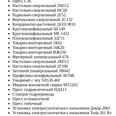
Пресс С36
Настольно-сверлильный 2М112
Настольно-сверлильный НСШ
Радиально-сверлильный 2Е52
Вертикально-сверлильный 2С132
Координатно-расточной 2431СФ10
Круглошлифовальный Ш 149
Круглошлифовальный ME 1432
Плоскошлифовальный 3Д711
Токарно-винторезный 1К62
Токарно-винторезный 16К20
Токарно-винторезный ИЖ250
Фрезерный универсальный 676
Настольно-сверлильный 2М112
Настольно-сверлильный 2Г106
Заточной универсальный 3В642
Профильно-шлифовальный 3Б70В
Токарный с чпу SZGH-46J
Машина контактной сварки МТ2202
Пресс гидравлический ПД413
Станция гидропривода
Пресс угловысечной
Пресс гибочный
Установка электростатического напыления Декор-2001
Установка электростатического напыления Tesla 201 Rv