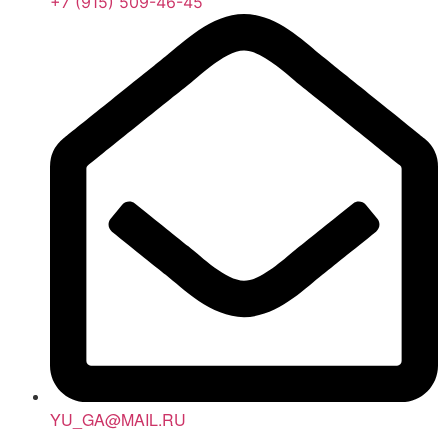
+7 (915) 509-46-45
YU_GA@MAIL.RU