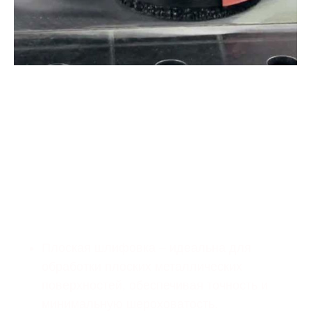
Мы предлагаем все виды
шлифовки в зависимости от
типа деталей и требований к
конечному результату:
Плоская шлифовка – идеальна для
обработки плоских металлических
поверхностей, обеспечивая точность и
минимальную шероховатость.